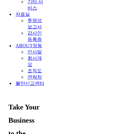
기타 서
비스
자료실
투명성
보고서
감사인
등록증
ABOUT정동
인사말
회사개
요
조직도
연락처
불만신고센터
Take Your
Business
to the