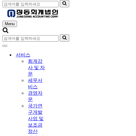
Menu
서비스
회계감
사 및 자
문
세무서
비스
경영자
문
국가연
구개발
사업 및
보조금
정산